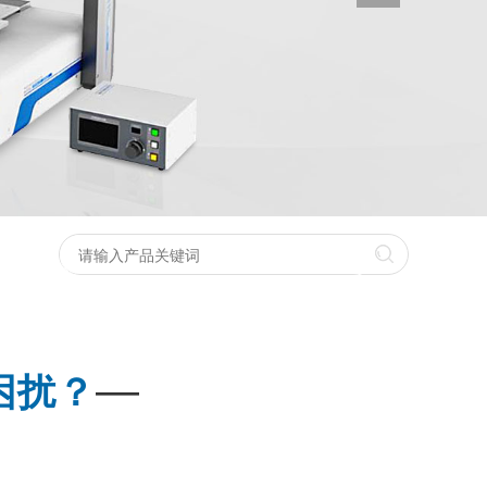
—
困扰？