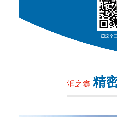
精
润之鑫